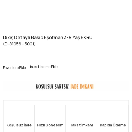
Dikiş Detaylı Basic Eşofman 3-9 Yaş EKRU
(D-81056 - 5001)
İstek Listeme Ekle
Favorilere Ekle
Koşulsuz İade
Hızlı Gönderim
Taksit İmkanı
Kapıda Ödeme