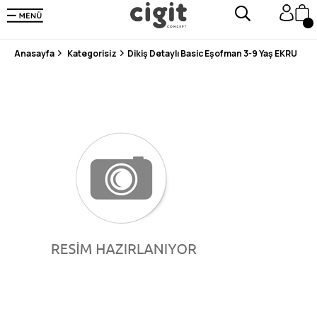
250.000'DEN FAZLA DEĞERLENDİRMEDE 5 ÜZERİNDEN 4.8 PUAN ALDI ⭐⭐⭐⭐⭐
3 MİLYONDAN FAZLA MUTLU MÜŞTERİ ❤️ 10 MİLYON ÜRÜN
Anasayfa
Kategorisiz
Dikiş Detaylı Basic Eşofman 3-9 Yaş EKRU