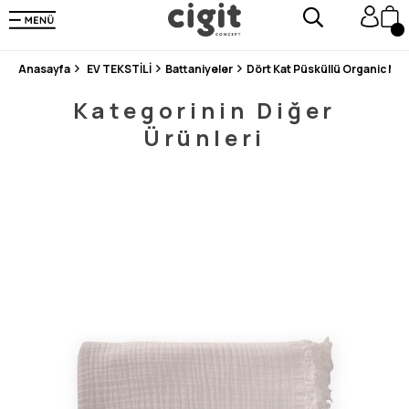
250.000'DEN FAZLA DEĞERLENDİRMEDE 5 ÜZERİNDEN 4.8 PUAN ALDI ⭐⭐⭐⭐⭐
3 MİLYONDAN FAZLA MUTLU MÜŞTERİ ❤️ 10 MİLYON ÜRÜN
Anasayfa
EV TEKSTİLİ
Battaniyeler
Dört Kat Püsküllü Organic Mü
Kategorinin Diğer
Ürünleri