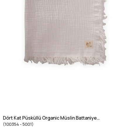
Dört Kat Püsküllü Organic Müslin Battaniye
(100354 - 5001)
80X120 Cm Ekru