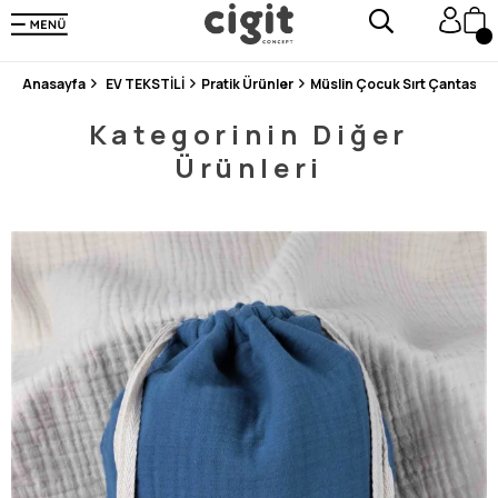
250.000'DEN FAZLA DEĞERLENDİRMEDE 5 ÜZERİNDEN 4.8 PUAN ALDI ⭐⭐⭐⭐⭐
3 MİLYONDAN FAZLA MUTLU MÜŞTERİ ❤️ 10 MİLYON ÜRÜN
Anasayfa
EV TEKSTİLİ
Pratik Ürünler
Müslin Çocuk Sırt Çantası 2
Kategorinin Diğer
Ürünleri