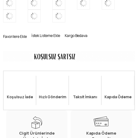
İstek Listeme Ekle
Kargo Bedava
Favorilere Ekle
Koşulsuz İade
Hızlı Gönderim
Taksit İmkanı
Kapıda Ödeme
Cigit Ürünlerinde
Kapıda Ödeme