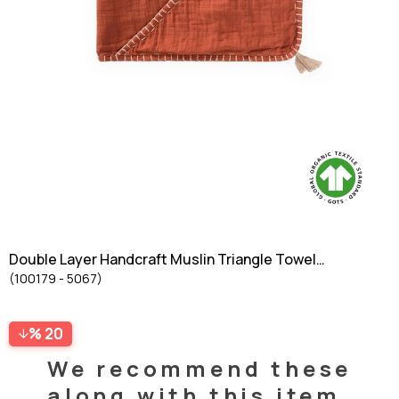
Double Layer Handcraft Muslin Triangle Towel
(100179 - 5067)
(washed) 75x75cm Rust
20
We recommend these
along with this item.