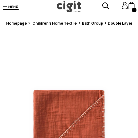
En Uygun Fiyat Garantisi !
300₺ ve Üzeri Alışverişlerde Kargo Ücretsiz !
Koşulsuz Şartsız İade İmkanı
Homepage
Children's Home Textile
Bath Group