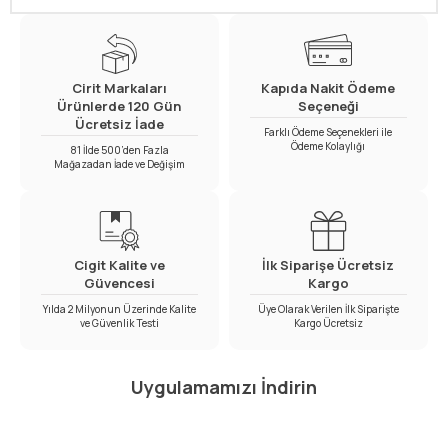
Cirit Markaları
Kapıda Nakit Ödeme
Ürünlerde 120 Gün
Seçeneği
Ücretsiz İade
Farklı Ödeme Seçenekleri ile
Ödeme Kolaylığı
81 İlde 500’den Fazla
Mağazadan İade ve Değişim
Cigit Kalite ve
İlk Siparişe Ücretsiz
Güvencesi
Kargo
Yılda 2 Milyonun Üzerinde Kalite
Üye Olarak Verilen İlk Siparişte
ve Güvenlik Testi
Kargo Ücretsiz
Uygulamamızı İndirin