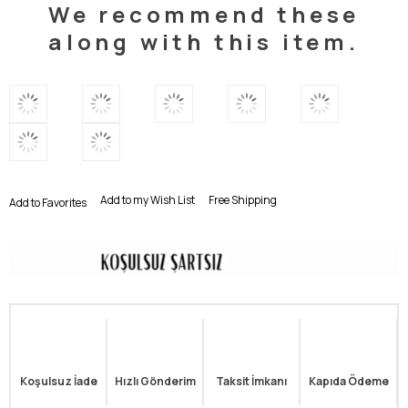
We recommend these
along with this item.
Add to my Wish List
Free Shipping
Add to Favorites
Koşulsuz İade
Hızlı Gönderim
Taksit İmkanı
Kapıda Ödeme