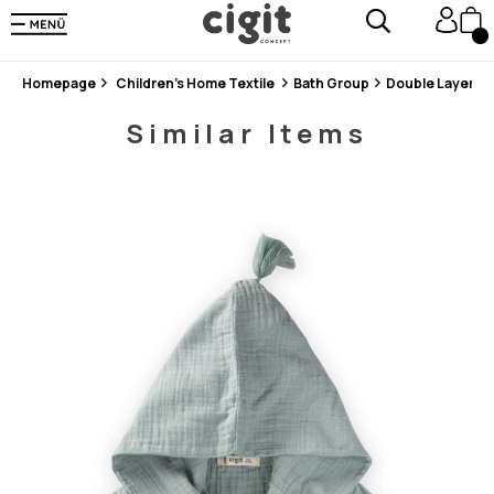
En Uygun Fiyat Garantisi !
300₺ ve Üzeri Alışverişlerde Kargo Ücretsiz !
Koşulsuz Şartsız İade İmkanı
Homepage
Children's Home Textile
Bath Group
Double Layer Mu
Similar Items