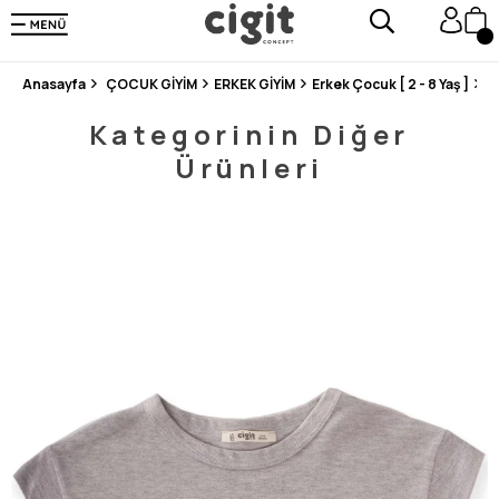
250.000'DEN FAZLA DEĞERLENDİRMEDE 5 ÜZERİNDEN 4.8 PUAN ALDI ⭐⭐⭐⭐⭐
3 MİLYONDAN FAZLA MUTLU MÜŞTERİ ❤️ 10 MİLYON ÜRÜN
Anasayfa
ÇOCUK GİYİM
ERKEK GİYİM
Erkek Çocuk [ 2 - 8 Yaş ]
T
Kategorinin Diğer
Ürünleri