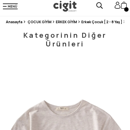
250.000'DEN FAZLA DEĞERLENDİRMEDE 5 ÜZERİNDEN 4.8 PUAN ALDI ⭐⭐⭐⭐⭐
3 MİLYONDAN FAZLA MUTLU MÜŞTERİ ❤️ 10 MİLYON ÜRÜN
Anasayfa
ÇOCUK GİYİM
ERKEK GİYİM
Erkek Çocuk [ 2 - 8 Yaş ]
T
Kategorinin Diğer
Ürünleri