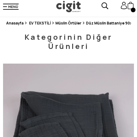
250.000'DEN FAZLA DEĞERLENDİRMEDE 5 ÜZERİNDEN 4.8 PUAN ALDI ⭐⭐⭐⭐⭐
3 MİLYONDAN FAZLA MUTLU MÜŞTERİ ❤️ 10 MİLYON ÜRÜN
Anasayfa
EV TEKSTİLİ
Müslin Örtüler
Düz Müslin Battaniye 90x1
Kategorinin Diğer
Ürünleri