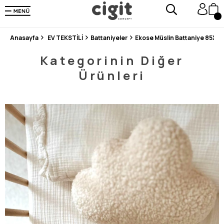
250.000'DEN FAZLA DEĞERLENDİRMEDE 5 ÜZERİNDEN 4.8 PUAN ALDI ⭐⭐⭐⭐⭐
3 MİLYONDAN FAZLA MUTLU MÜŞTERİ ❤️ 10 MİLYON ÜRÜN
Anasayfa
EV TEKSTİLİ
Battaniyeler
Ekose Müslin Battaniye 85X95
Kategorinin Diğer
Ürünleri