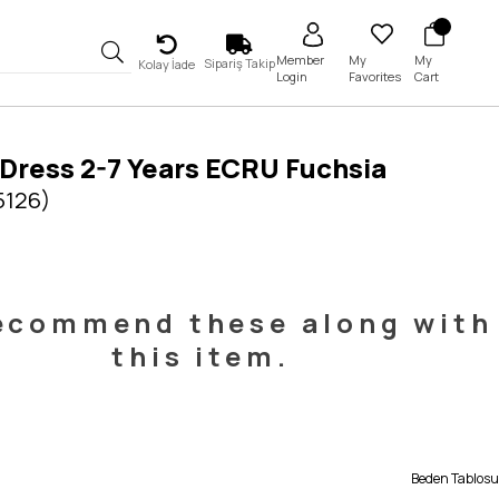
My
My
Member
Sipariş Takip
Kolay İade
Favorites
Cart
Login
 Dress 2-7 Years ECRU Fuchsia
5126)
ecommend these along with
this item.
Beden Tablosu