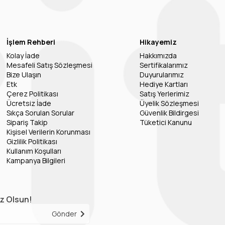
İşlem Rehberi
Hikayemiz
Kolay İade
Hakkımızda
Mesafeli Satış Sözleşmesi
Sertifikalarımız
Bize Ulaşın
Duyurularımız
Etk
Hediye Kartları
Çerez Politikası
Satış Yerlerimiz
Ücretsiz İade
Üyelik Sözleşmesi
Sıkça Sorulan Sorular
Güvenlik Bildirgesi
Sipariş Takip
Tüketici Kanunu
Kişisel Verilerin Korunması
Gizlilik Politikası
Kullanım Koşulları
Kampanya Bilgileri
iz Olsun!
Gönder