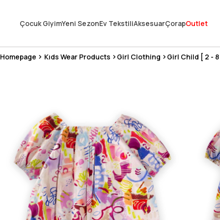
En Uygun Fiyat Garantisi !
Çocuk Giyim
Yeni Sezon
Ev Tekstili
Aksesuar
Çorap
Outlet
300₺ ve Üzeri Alışverişlerde Kargo Ücretsiz !
Koşulsuz Şartsız İade İmkanı
Homepage
Kıds Wear Products
Girl Clothing
Girl Child [ 2 - 