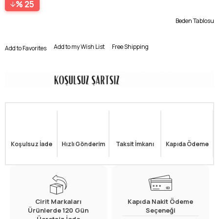
25
Beden Tablosu
Add to my Wish List
Free Shipping
Add to Favorites
Koşulsuz İade
Hızlı Gönderim
Taksit İmkanı
Kapıda Ödeme
Cirit Markaları
Kapıda Nakit Ödeme
Ürünlerde 120 Gün
Seçeneği