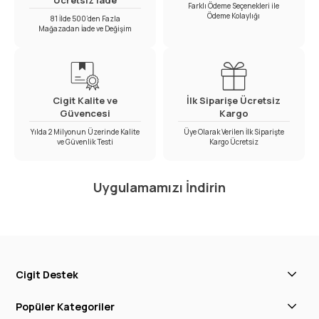
Ücretsiz İade
Farklı Ödeme Seçenekleri ile
Ödeme Kolaylığı
81 İlde 500’den Fazla
Mağazadan İade ve Değişim
Cigit Kalite ve
İlk Siparişe Ücretsiz
Güvencesi
Kargo
Yılda 2 Milyonun Üzerinde Kalite
Üye Olarak Verilen İlk Siparişte
ve Güvenlik Testi
Kargo Ücretsiz
Uygulamamızı İndirin
Cigit Destek
Popüler Kategoriler