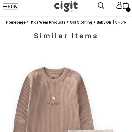
En Uygun Fiyat Garantisi !
300₺ ve Üzeri Alışverişlerde Kargo Ücretsiz !
Koşulsuz Şartsız İade İmkanı
Homepage
Kıds Wear Products
Girl Clothing
Baby Girl [ 0 - 5 Years
Similar Items