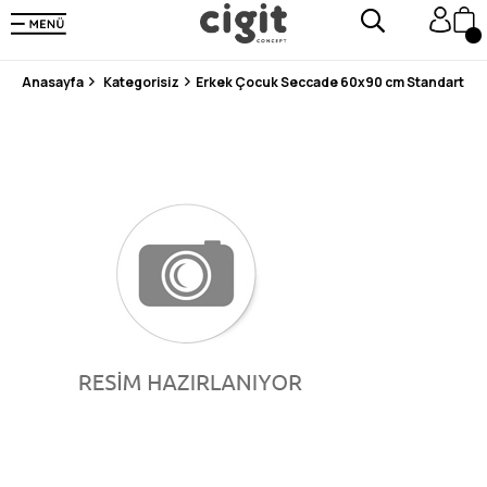
250.000'DEN FAZLA DEĞERLENDİRMEDE 5 ÜZERİNDEN 4.8 PUAN ALDI ⭐⭐⭐⭐⭐
3 MİLYONDAN FAZLA MUTLU MÜŞTERİ ❤️ 10 MİLYON ÜRÜN
Anasayfa
Kategorisiz
Erkek Çocuk Seccade 60x90 cm Standart