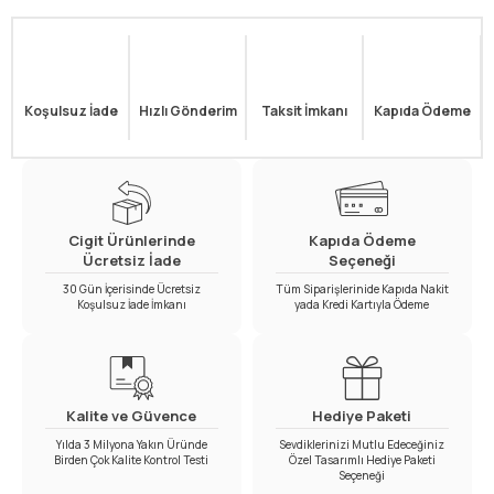
Koşulsuz İade
Hızlı Gönderim
Taksit İmkanı
Kapıda Ödeme
Cigit Ürünlerinde
Kapıda Ödeme
Ücretsiz İade
Seçeneği
30 Gün İçerisinde Ücretsiz
Tüm Siparişlerinide Kapıda Nakit
Koşulsuz İade İmkanı
yada Kredi Kartıyla Ödeme
Kalite ve Güvence
Hediye Paketi
Yılda 3 Milyona Yakın Üründe
Sevdiklerinizi Mutlu Edeceğiniz
Birden Çok Kalite Kontrol Testi
Özel Tasarımlı Hediye Paketi
Seçeneği