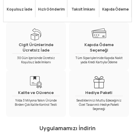
Koşulsuz İade
Hızlı Gönderim
Taksit İmkanı
Kapıda Ödeme
Cigit Ürünlerinde
Kapıda Ödeme
Ücretsiz İade
Seçeneği
30 Gün İçerisinde Ücretsiz
Tüm Siparişlerinide Kapıda Nakit
Koşulsuz İade İmkanı
yada Kredi Kartıyla Ödeme
Kalite ve Güvence
Hediye Paketi
Yılda 3 Milyona Yakın Üründe
Sevdiklerinizi Mutlu Edeceğiniz
Birden Çok Kalite Kontrol Testi
Özel Tasarımlı Hediye Paketi
Seçeneği
Uygulamamızı İndirin