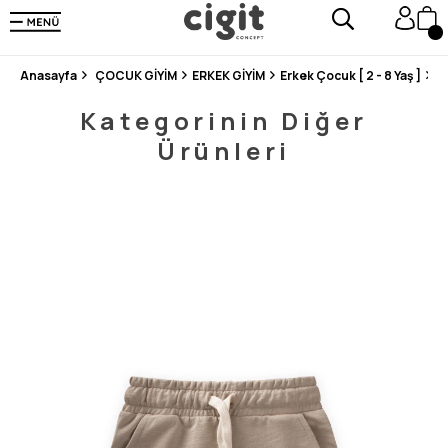
250.000'DEN FAZLA DEĞERLENDİRMEDE 5 ÜZERİNDEN 4.8 PUAN ALDI ⭐⭐⭐⭐⭐
3 MİLYONDAN FAZLA MUTLU MÜŞTERİ ❤️ 10 MİLYON ÜRÜN
Anasayfa
ÇOCUK GİYİM
ERKEK GİYİM
Erkek Çocuk [ 2 - 8 Yaş ]
Ş
Kategorinin Diğer
Ürünleri