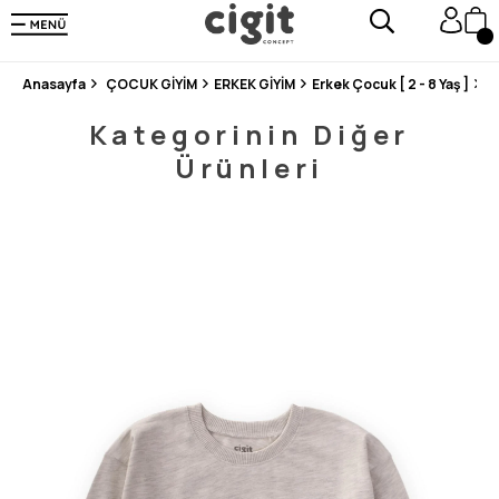
250.000'DEN FAZLA DEĞERLENDİRMEDE 5 ÜZERİNDEN 4.8 PUAN ALDI ⭐⭐⭐⭐⭐
3 MİLYONDAN FAZLA MUTLU MÜŞTERİ ❤️ 10 MİLYON ÜRÜN
Anasayfa
ÇOCUK GİYİM
ERKEK GİYİM
Erkek Çocuk [ 2 - 8 Yaş ]
S
Kategorinin Diğer
Ürünleri