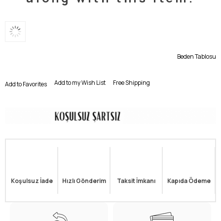
Beden Tablosu
Add to my Wish List
Free Shipping
Add to Favorites
Koşulsuz İade
Hızlı Gönderim
Taksit İmkanı
Kapıda Ödeme