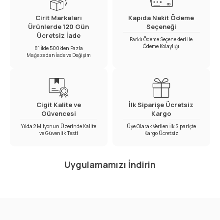
Cirit Markaları
Kapıda Nakit Ödeme
Ürünlerde 120 Gün
Seçeneği
Ücretsiz İade
Farklı Ödeme Seçenekleri ile
Ödeme Kolaylığı
81 İlde 500’den Fazla
Mağazadan İade ve Değişim
Cigit Kalite ve
İlk Siparişe Ücretsiz
Güvencesi
Kargo
Yılda 2 Milyonun Üzerinde Kalite
Üye Olarak Verilen İlk Siparişte
ve Güvenlik Testi
Kargo Ücretsiz
Uygulamamızı İndirin