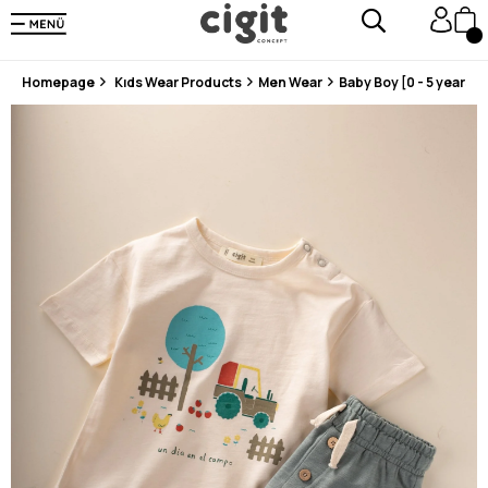
En Uygun Fiyat Garantisi !
300₺ ve Üzeri Alışverişlerde Kargo Ücretsiz !
Koşulsuz Şartsız İade İmkanı
Homepage
Kıds Wear Products
Men Wear
Baby Boy [0 - 5 years]