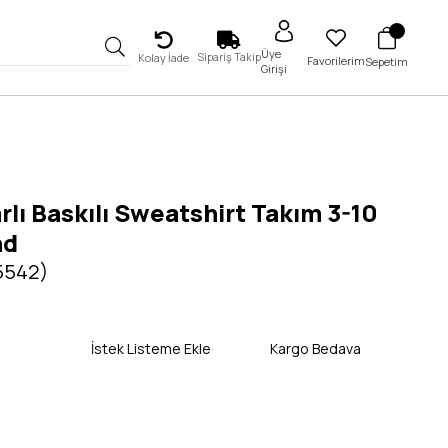
Üye
Sipariş Takip
Kolay İade
Favorilerim
Sepetim
Girişi
lı Baskılı Sweatshirt Takım 3-10
nd
 5542)
İstek Listeme Ekle
Kargo Bedava