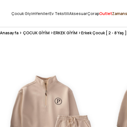
250.000'DEN FAZLA DEĞERLENDİRMEDE 5 ÜZERİNDEN 4.8 PUAN ALDI ⭐
Çocuk Giyim
Yeniler
Ev Tekstili
Aksesuar
Çorap
Outlet
Zamans
3 MİLYONDAN FAZLA MUTLU MÜŞTERİ ❤️ 10 MİLYON ÜRÜN
Anasayfa
ÇOCUK GİYİM
ERKEK GİYİM
Erkek Çocuk [ 2 - 8 Yaş ]