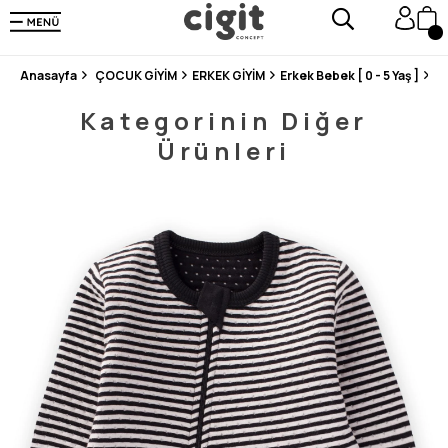
250.000'DEN FAZLA DEĞERLENDİRMEDE 5 ÜZERİNDEN 4.8 PUAN ALDI ⭐⭐⭐⭐⭐
3 MİLYONDAN FAZLA MUTLU MÜŞTERİ ❤️ 10 MİLYON ÜRÜN
Anasayfa
ÇOCUK GİYİM
ERKEK GİYİM
Erkek Bebek [ 0 - 5 Yaş ]
Zı
Kategorinin Diğer
Ürünleri