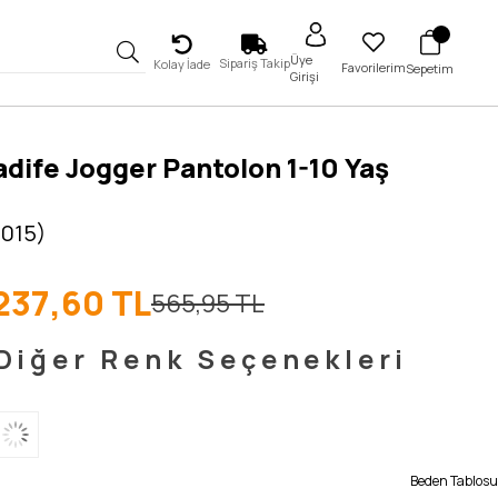
Üye
Sipariş Takip
Kolay İade
Favorilerim
Sepetim
Girişi
 Kadife Jogger Pantolon 1-10 Yaş
5015)
237,60 TL
565,95 TL
Diğer Renk Seçenekleri
Beden Tablosu