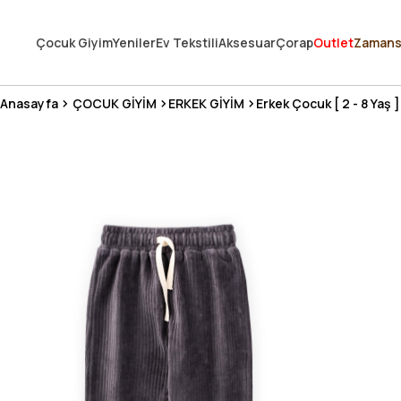
250.000'DEN FAZLA DEĞERLENDİRMEDE 5 ÜZERİNDEN 4.8 PUAN ALDI ⭐
Çocuk Giyim
Yeniler
Ev Tekstili
Aksesuar
Çorap
Outlet
Zamans
3 MİLYONDAN FAZLA MUTLU MÜŞTERİ ❤️ 10 MİLYON ÜRÜN
Anasayfa
ÇOCUK GİYİM
ERKEK GİYİM
Erkek Çocuk [ 2 - 8 Yaş ]