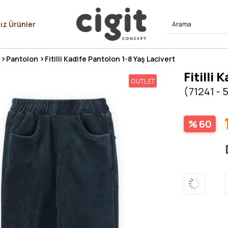
⭐⭐⭐⭐
ız Ürünler
Pantolon
Fitilli Kadife Pantolon 1-8 Yaş Lacivert
Fitilli
OUTLET
(71241 - 
60