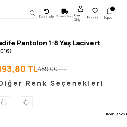
Üye
Sipariş Takip
Kolay İade
Favorilerim
Sepetim
Girişi
 Kadife Pantolon 1-8 Yaş Lacivert
5016)
193,80 TL
489,00 TL
Diğer Renk Seçenekleri
Beden Tablosu