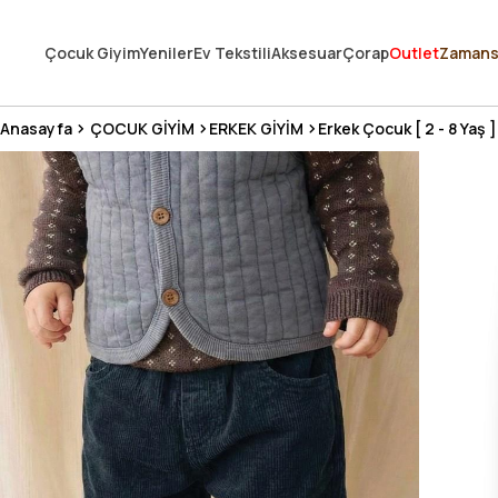
250.000'DEN FAZLA DEĞERLENDİRMEDE 5 ÜZERİNDEN 4.8 PUAN ALDI ⭐
Çocuk Giyim
Yeniler
Ev Tekstili
Aksesuar
Çorap
Outlet
Zamans
3 MİLYONDAN FAZLA MUTLU MÜŞTERİ ❤️ 10 MİLYON ÜRÜN
Anasayfa
ÇOCUK GİYİM
ERKEK GİYİM
Erkek Çocuk [ 2 - 8 Yaş ]