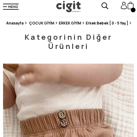
250.000'DEN FAZLA DEĞERLENDİRMEDE 5 ÜZERİNDEN 4.8 PUAN ALDI ⭐⭐⭐⭐⭐
3 MİLYONDAN FAZLA MUTLU MÜŞTERİ ❤️ 10 MİLYON ÜRÜN
Anasayfa
ÇOCUK GİYİM
ERKEK GİYİM
Erkek Bebek [ 0 - 5 Yaş ]
Al
Kategorinin Diğer
Ürünleri