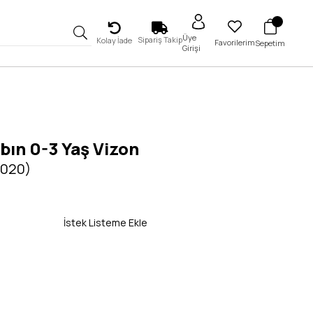
Üye
Sipariş Takip
Kolay İade
Favorilerim
Sepetim
Girişi
Zıbın 0-3 Yaş Vizon
5020)
İstek Listeme Ekle