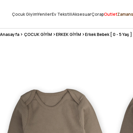
250.000'DEN FAZLA DEĞERLENDİRMEDE 5 ÜZERİNDEN 4.8 PUAN ALDI ⭐
Çocuk Giyim
Yeniler
Ev Tekstili
Aksesuar
Çorap
Outlet
Zamans
3 MİLYONDAN FAZLA MUTLU MÜŞTERİ ❤️ 10 MİLYON ÜRÜN
Anasayfa
ÇOCUK GİYİM
ERKEK GİYİM
Erkek Bebek [ 0 - 5 Yaş ]