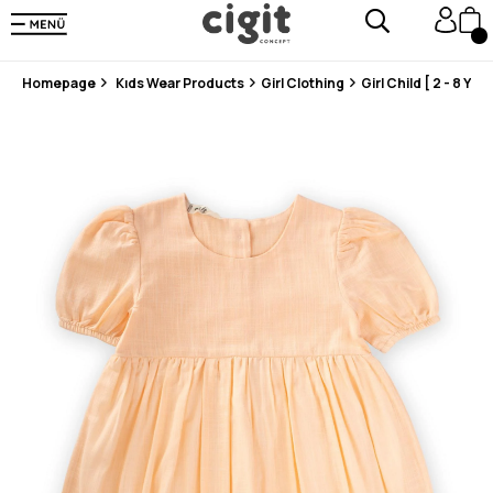
En Uygun Fiyat Garantisi !
300₺ ve Üzeri Alışverişlerde Kargo Ücretsiz !
Koşulsuz Şartsız İade İmkanı
Homepage
Kıds Wear Products
Girl Clothing
Girl Child [ 2 - 8 Year