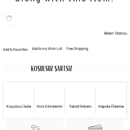
Beden Tablosu
Add to my Wish List
Free Shipping
Add to Favorites
Koşulsuz İade
Hızlı Gönderim
Taksit İmkanı
Kapıda Ödeme