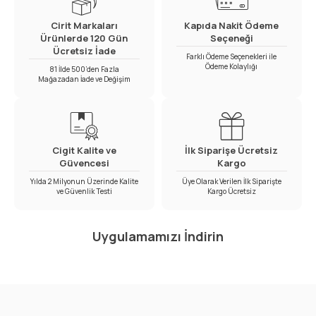
Cirit Markaları
Kapıda Nakit Ödeme
Ürünlerde 120 Gün
Seçeneği
Ücretsiz İade
Farklı Ödeme Seçenekleri ile
Ödeme Kolaylığı
81 İlde 500’den Fazla
Mağazadan İade ve Değişim
Cigit Kalite ve
İlk Siparişe Ücretsiz
Güvencesi
Kargo
Yılda 2 Milyonun Üzerinde Kalite
Üye Olarak Verilen İlk Siparişte
ve Güvenlik Testi
Kargo Ücretsiz
Uygulamamızı İndirin