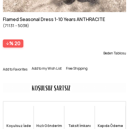
Flamed Seasonal Dress 1-10 Years ANTHRACITE
(71131 - 5038)
20
Beden Tablosu
Add to my Wish List
Free Shipping
Add to Favorites
Koşulsuz İade
Hızlı Gönderim
Taksit İmkanı
Kapıda Ödeme