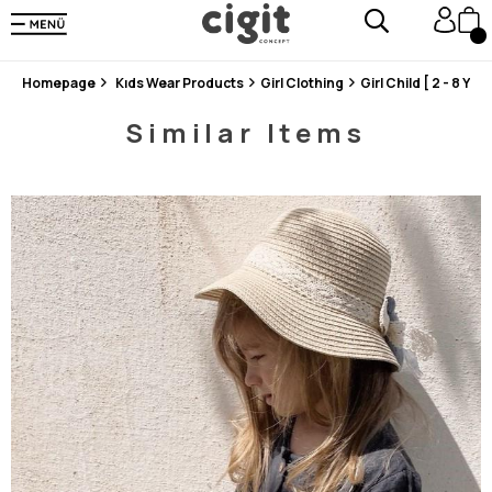
En Uygun Fiyat Garantisi !
300₺ ve Üzeri Alışverişlerde Kargo Ücretsiz !
Koşulsuz Şartsız İade İmkanı
Homepage
Kıds Wear Products
Girl Clothing
Girl Child [ 2 - 8 Year
Similar Items