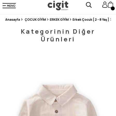
250.000'DEN FAZLA DEĞERLENDİRMEDE 5 ÜZERİNDEN 4.8 PUAN ALDI ⭐⭐⭐⭐⭐
3 MİLYONDAN FAZLA MUTLU MÜŞTERİ ❤️ 10 MİLYON ÜRÜN
Anasayfa
ÇOCUK GİYİM
ERKEK GİYİM
Erkek Çocuk [ 2 - 8 Yaş ]
G
Kategorinin Diğer
Ürünleri