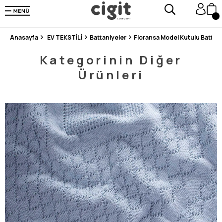
250.000'DEN FAZLA DEĞERLENDİRMEDE 5 ÜZERİNDEN 4.8 PUAN ALDI ⭐⭐⭐⭐⭐
3 MİLYONDAN FAZLA MUTLU MÜŞTERİ ❤️ 10 MİLYON ÜRÜN
Anasayfa
EV TEKSTİLİ
Battaniyeler
Floransa Model Kutulu Battan
Kategorinin Diğer
Ürünleri