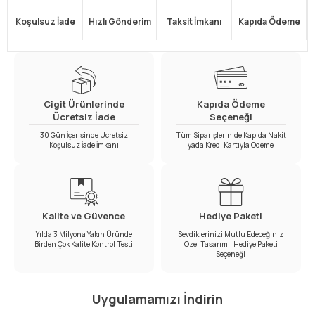
Koşulsuz İade
Hızlı Gönderim
Taksit İmkanı
Kapıda Ödeme
Cigit Ürünlerinde
Kapıda Ödeme
Ücretsiz İade
Seçeneği
30 Gün İçerisinde Ücretsiz
Tüm Siparişlerinide Kapıda Nakit
Koşulsuz İade İmkanı
yada Kredi Kartıyla Ödeme
Kalite ve Güvence
Hediye Paketi
Yılda 3 Milyona Yakın Üründe
Sevdiklerinizi Mutlu Edeceğiniz
Birden Çok Kalite Kontrol Testi
Özel Tasarımlı Hediye Paketi
Seçeneği
Uygulamamızı İndirin