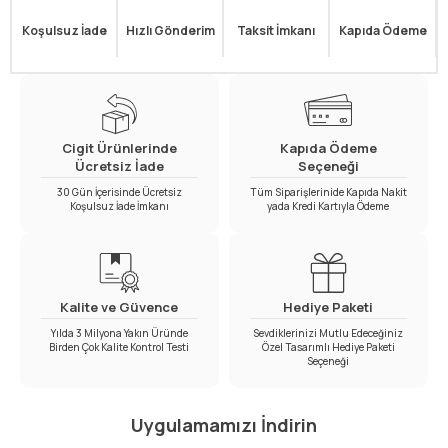
Koşulsuz İade
Hızlı Gönderim
Taksit İmkanı
Kapıda Ödeme
Cigit Ürünlerinde
Kapıda Ödeme
Ücretsiz İade
Seçeneği
30 Gün İçerisinde Ücretsiz
Tüm Siparişlerinide Kapıda Nakit
Koşulsuz İade İmkanı
yada Kredi Kartıyla Ödeme
Kalite ve Güvence
Hediye Paketi
Yılda 3 Milyona Yakın Üründe
Sevdiklerinizi Mutlu Edeceğiniz
Birden Çok Kalite Kontrol Testi
Özel Tasarımlı Hediye Paketi
Seçeneği
Uygulamamızı İndirin