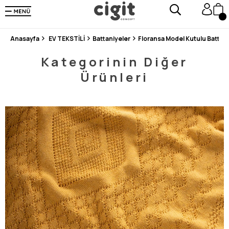
250.000'DEN FAZLA DEĞERLENDİRMEDE 5 ÜZERİNDEN 4.8 PUAN ALDI ⭐⭐⭐⭐⭐
3 MİLYONDAN FAZLA MUTLU MÜŞTERİ ❤️ 10 MİLYON ÜRÜN
Anasayfa
EV TEKSTİLİ
Battaniyeler
Floransa Model Kutulu Battan
Kategorinin Diğer
Ürünleri