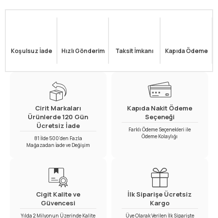
Koşulsuz İade
Hızlı Gönderim
Taksit İmkanı
Kapıda Ödeme
Cirit Markaları
Kapıda Nakit Ödeme
Ürünlerde 120 Gün
Seçeneği
Ücretsiz İade
Farklı Ödeme Seçenekleri ile
Ödeme Kolaylığı
81 İlde 500’den Fazla
Mağazadan İade ve Değişim
Cigit Kalite ve
İlk Siparişe Ücretsiz
Güvencesi
Kargo
Yılda 2 Milyonun Üzerinde Kalite
Üye Olarak Verilen İlk Siparişte