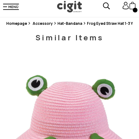
En Uygun Fiyat Garantisi !
300₺ ve Üzeri Alışverişlerde Kargo Ücretsiz !
Koşulsuz Şartsız İade İmkanı
Homepage
Accessory
Hat-Bandana
Frog Eyed Straw Hat 1-3 Year
Similar Items