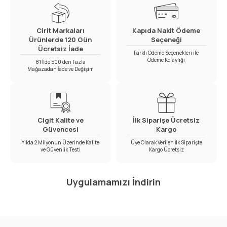
Cirit Markaları
Kapıda Nakit Ödeme
Ürünlerde 120 Gün
Seçeneği
Ücretsiz İade
Farklı Ödeme Seçenekleri ile
Ödeme Kolaylığı
81 İlde 500’den Fazla
Mağazadan İade ve Değişim
Cigit Kalite ve
İlk Siparişe Ücretsiz
Güvencesi
Kargo
Yılda 2 Milyonun Üzerinde Kalite
Üye Olarak Verilen İlk Siparişte
ve Güvenlik Testi
Kargo Ücretsiz
Uygulamamızı İndirin