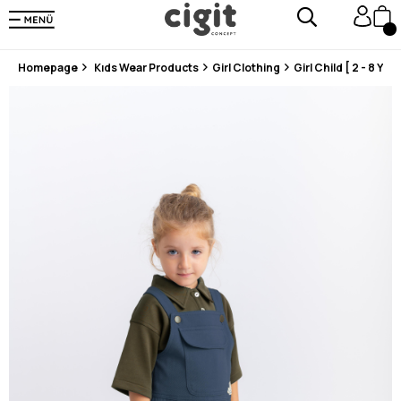
En Uygun Fiyat Garantisi !
300₺ ve Üzeri Alışverişlerde Kargo Ücretsiz !
Koşulsuz Şartsız İade İmkanı
Homepage
Kıds Wear Products
Girl Clothing
Girl Child [ 2 - 8 Year