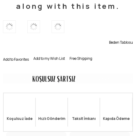
along with this item.
Beden Tablosu
Add to my Wish List
Free Shipping
Add to Favorites
Koşulsuz İade
Hızlı Gönderim
Taksit İmkanı
Kapıda Ödeme