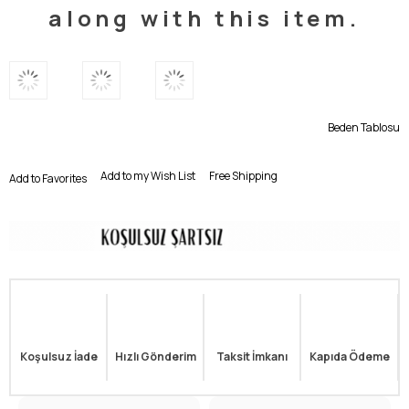
along with this item.
Beden Tablosu
Add to my Wish List
Free Shipping
Add to Favorites
Koşulsuz İade
Hızlı Gönderim
Taksit İmkanı
Kapıda Ödeme