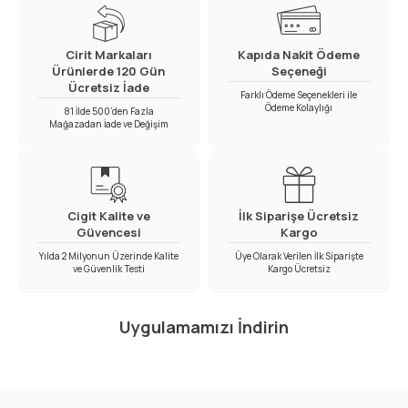
Cirit Markaları
Kapıda Nakit Ödeme
Ürünlerde 120 Gün
Seçeneği
Ücretsiz İade
Farklı Ödeme Seçenekleri ile
Ödeme Kolaylığı
81 İlde 500’den Fazla
Mağazadan İade ve Değişim
Cigit Kalite ve
İlk Siparişe Ücretsiz
Güvencesi
Kargo
Yılda 2 Milyonun Üzerinde Kalite
Üye Olarak Verilen İlk Siparişte
ve Güvenlik Testi
Kargo Ücretsiz
Uygulamamızı İndirin