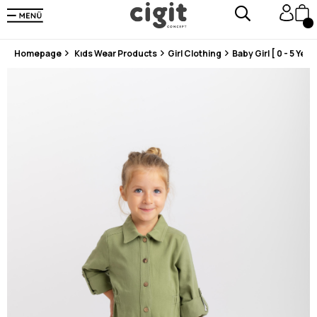
En Uygun Fiyat Garantisi !
300₺ ve Üzeri Alışverişlerde Kargo Ücretsiz !
Koşulsuz Şartsız İade İmkanı
Homepage
Kıds Wear Products
Girl Clothing
Baby Girl [ 0 - 5 Years