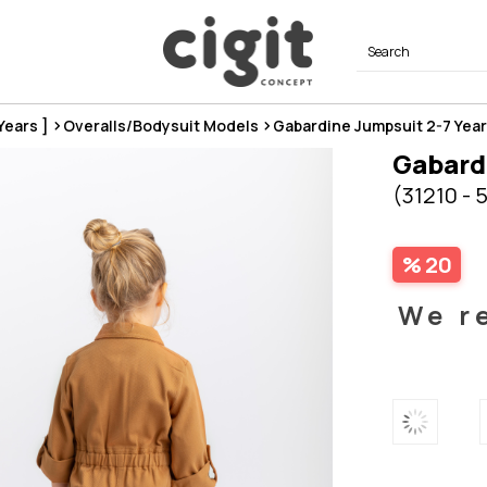
 Years ]
Overalls/Bodysuit Models
Gabardine Jumpsuit 2-7 Yea
Gabard
(31210 - 
20
We r