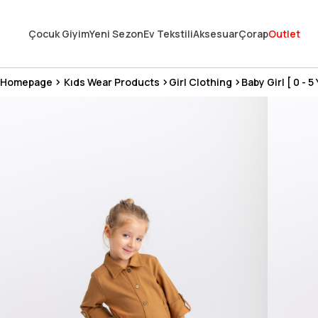
En Uygun Fiyat Garantisi !
Çocuk Giyim
Yeni Sezon
Ev Tekstili
Aksesuar
Çorap
Outlet
300₺ ve Üzeri Alışverişlerde Kargo Ücretsiz !
Koşulsuz Şartsız İade İmkanı
Homepage
Kıds Wear Products
Girl Clothing
Baby Girl [ 0 - 5