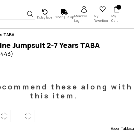
My
My
Member
Sipariş Takip
Kolay İade
Favorites
Cart
Login
rs TABA
ine Jumpsuit 2-7 Years TABA
5443)
ecommend these along with
this item.
Beden Tablosu