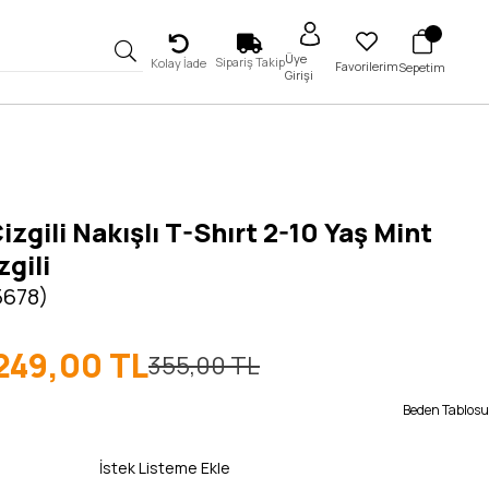
Üye
Sipariş Takip
Kolay İade
Favorilerim
Sepetim
Girişi
izgili Nakışlı T-Shırt 2-10 Yaş Mint
zgili
5678)
249,00 TL
355,00 TL
Beden Tablosu
İstek Listeme Ekle