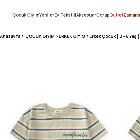
250.000'DEN FAZLA DEĞERLENDİRMEDE 5 ÜZERİNDEN 4.8 PUAN ALDI ⭐
Çocuk Giyim
Yeniler
Ev Tekstili
Aksesuar
Çorap
Outlet
Zamans
3 MİLYONDAN FAZLA MUTLU MÜŞTERİ ❤️ 10 MİLYON ÜRÜN
Anasayfa
ÇOCUK GİYİM
ERKEK GİYİM
Erkek Çocuk [ 2 - 8 Yaş ]