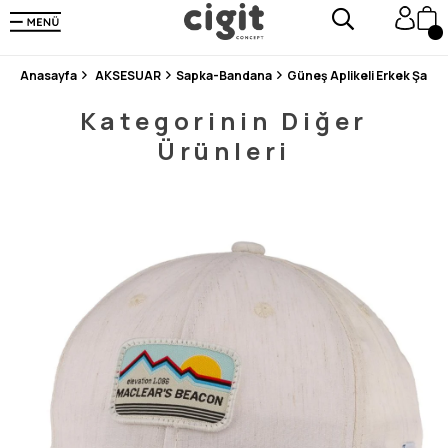
250.000'DEN FAZLA DEĞERLENDİRMEDE 5 ÜZERİNDEN 4.8 PUAN ALDI ⭐⭐⭐⭐⭐
3 MİLYONDAN FAZLA MUTLU MÜŞTERİ ❤️ 10 MİLYON ÜRÜN
Anasayfa
AKSESUAR
Sapka-Bandana
Güneş Aplikeli Erkek Şapka
Kategorinin Diğer
Ürünleri