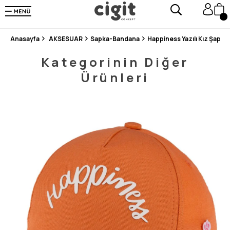
250.000'DEN FAZLA DEĞERLENDİRMEDE 5 ÜZERİNDEN 4.8 PUAN ALDI ⭐⭐⭐⭐⭐
3 MİLYONDAN FAZLA MUTLU MÜŞTERİ ❤️ 10 MİLYON ÜRÜN
Anasayfa
AKSESUAR
Sapka-Bandana
Happiness Yazılı Kız Şapka 
Kategorinin Diğer
Ürünleri