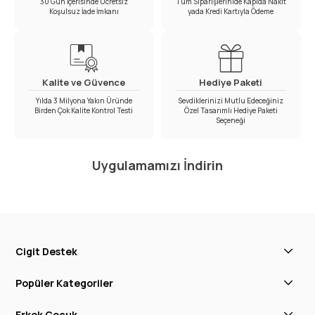
30 Gün İçerisinde Ücretsiz
Tüm Siparişlerinide Kapıda Nakit
Koşulsuz İade İmkanı
yada Kredi Kartıyla Ödeme
Kalite ve Güvence
Hediye Paketi
Yılda 3 Milyona Yakın Üründe
Sevdiklerinizi Mutlu Edeceğiniz
Birden Çok Kalite Kontrol Testi
Özel Tasarımlı Hediye Paketi
Seçeneği
Uygulamamızı İndirin
Cigit Destek
Popüler Kategoriler
Erkek Çocuk