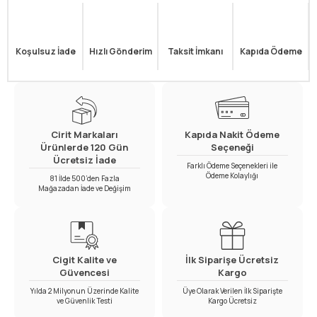
Koşulsuz İade
Hızlı Gönderim
Taksit İmkanı
Kapıda Ödeme
Cirit Markaları
Kapıda Nakit Ödeme
Ürünlerde 120 Gün
Seçeneği
Ücretsiz İade
Farklı Ödeme Seçenekleri ile
Ödeme Kolaylığı
81 İlde 500’den Fazla
Mağazadan İade ve Değişim
Cigit Kalite ve
İlk Siparişe Ücretsiz
Güvencesi
Kargo
Yılda 2 Milyonun Üzerinde Kalite
Üye Olarak Verilen İlk Siparişte
ve Güvenlik Testi
Kargo Ücretsiz