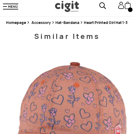
En Uygun Fiyat Garantisi !
300₺ ve Üzeri Alışverişlerde Kargo Ücretsiz !
Koşulsuz Şartsız İade İmkanı
Homepage
Accessory
Hat-Bandana
Heart Printed Girl Hat 1-3 Y
Similar Items