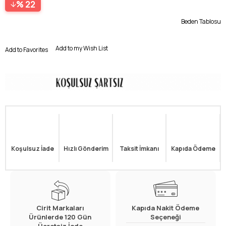
22
Beden Tablosu
Add to my Wish List
Add to Favorites
Koşulsuz İade
Hızlı Gönderim
Taksit İmkanı
Kapıda Ödeme
Cirit Markaları
Kapıda Nakit Ödeme
Ürünlerde 120 Gün
Seçeneği
Ücretsiz İade