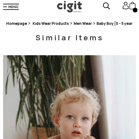
En Uygun Fiyat Garantisi !
300₺ ve Üzeri Alışverişlerde Kargo Ücretsiz !
Koşulsuz Şartsız İade İmkanı
Homepage
Kıds Wear Products
Men Wear
Baby Boy [0 - 5 years]
Similar Items