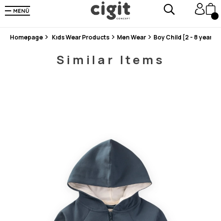
En Uygun Fiyat Garantisi !
300₺ ve Üzeri Alışverişlerde Kargo Ücretsiz !
Koşulsuz Şartsız İade İmkanı
Homepage
Kıds Wear Products
Men Wear
Boy Child [2 - 8 years]
Similar Items