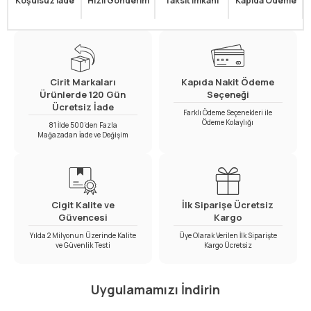
Koşulsuz İade
Hızlı Gönderim
Taksit İmkanı
Kapıda Ödeme
Cirit Markaları
Kapıda Nakit Ödeme
Ürünlerde 120 Gün
Seçeneği
Ücretsiz İade
Farklı Ödeme Seçenekleri ile
Ödeme Kolaylığı
81 İlde 500’den Fazla
Mağazadan İade ve Değişim
Cigit Kalite ve
İlk Siparişe Ücretsiz
Güvencesi
Kargo
Yılda 2 Milyonun Üzerinde Kalite
Üye Olarak Verilen İlk Siparişte
ve Güvenlik Testi
Kargo Ücretsiz
Uygulamamızı İndirin