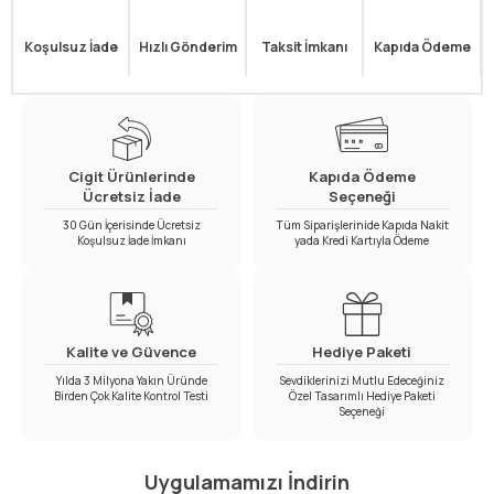
Koşulsuz İade
Hızlı Gönderim
Taksit İmkanı
Kapıda Ödeme
Cigit Ürünlerinde
Kapıda Ödeme
Ücretsiz İade
Seçeneği
30 Gün İçerisinde Ücretsiz
Tüm Siparişlerinide Kapıda Nakit
Koşulsuz İade İmkanı
yada Kredi Kartıyla Ödeme
Kalite ve Güvence
Hediye Paketi
Yılda 3 Milyona Yakın Üründe
Sevdiklerinizi Mutlu Edeceğiniz
Birden Çok Kalite Kontrol Testi
Özel Tasarımlı Hediye Paketi
Seçeneği
Uygulamamızı İndirin