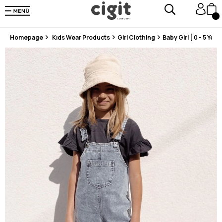
En Uygun Fiyat Garantisi !
300₺ ve Üzeri Alışverişlerde Kargo Ücretsiz !
Koşulsuz Şartsız İade İmkanı
Homepage
Kıds Wear Products
Girl Clothing
Baby Girl [ 0 - 5 Years