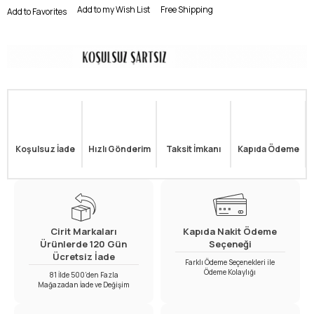
Add to my Wish List
Free Shipping
Add to Favorites
Koşulsuz İade
Hızlı Gönderim
Taksit İmkanı
Kapıda Ödeme
Cirit Markaları
Kapıda Nakit Ödeme
Ürünlerde 120 Gün
Seçeneği
Ücretsiz İade
Farklı Ödeme Seçenekleri ile
Ödeme Kolaylığı
81 İlde 500’den Fazla
Mağazadan İade ve Değişim