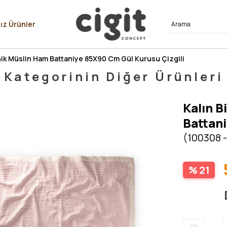
⭐⭐⭐⭐
ız Ürünler
anik Müslin Ham Battaniye 85X90 Cm Gül Kurusu Çizgili
Kategorinin Diğer Ürünleri
Kalın B
Battani
(100308 -
21