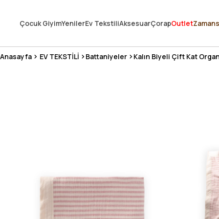
250.000'DEN FAZLA DEĞERLENDİRMEDE 5 ÜZERİNDEN 4.8 PUAN ALDI ⭐
Çocuk Giyim
Yeniler
Ev Tekstili
Aksesuar
Çorap
Outlet
Zamans
3 MİLYONDAN FAZLA MUTLU MÜŞTERİ ❤️ 10 MİLYON ÜRÜN
Anasayfa
EV TEKSTİLİ
Battaniyeler
Kalın Biyeli Çift Kat Org