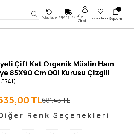
Üye
Sipariş Takip
Kolay İade
Favorilerim
Sepetim
Girişi
iyeli Çift Kat Organik Müslin Ham
ye 85X90 Cm Gül Kurusu Çizgili
 5741)
535,00 TL
681,45 TL
Diğer Renk Seçenekleri