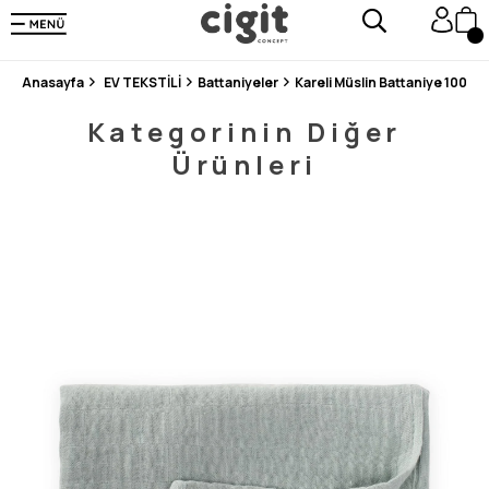
250.000'DEN FAZLA DEĞERLENDİRMEDE 5 ÜZERİNDEN 4.8 PUAN ALDI ⭐⭐⭐⭐⭐
3 MİLYONDAN FAZLA MUTLU MÜŞTERİ ❤️ 10 MİLYON ÜRÜN
Anasayfa
EV TEKSTİLİ
Battaniyeler
Kareli Müslin Battaniye 100X10
Kategorinin Diğer
Ürünleri