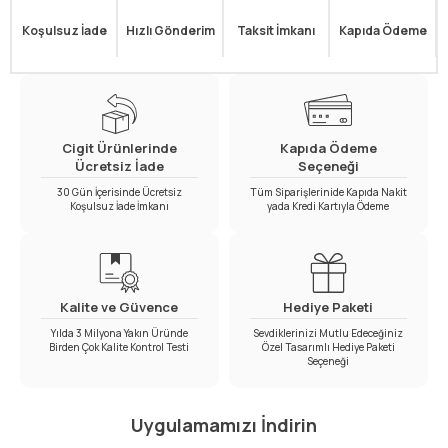
Koşulsuz İade
Hızlı Gönderim
Taksit İmkanı
Kapıda Ödeme
Cigit Ürünlerinde
Kapıda Ödeme
Ücretsiz İade
Seçeneği
30 Gün İçerisinde Ücretsiz
Tüm Siparişlerinide Kapıda Nakit
Koşulsuz İade İmkanı
yada Kredi Kartıyla Ödeme
Kalite ve Güvence
Hediye Paketi
Yılda 3 Milyona Yakın Üründe
Sevdiklerinizi Mutlu Edeceğiniz
Birden Çok Kalite Kontrol Testi
Özel Tasarımlı Hediye Paketi
Seçeneği
Uygulamamızı İndirin