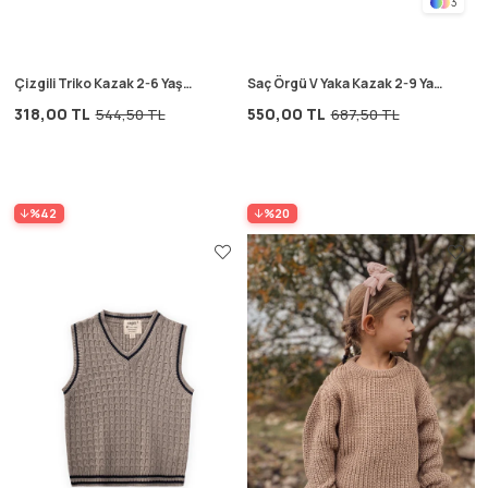
3
Çizgili Triko Kazak 2-6 Yaş
Saç Örgü V Yaka Kazak 2-9 Yaş
Ekru
Ekru
318,00 TL
550,00 TL
544,50 TL
687,50 TL
%42
%20