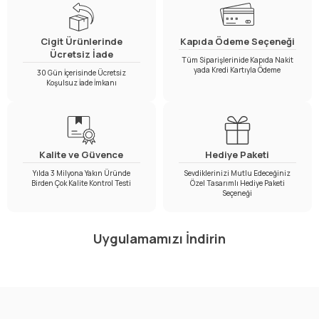
soğuktan korurken aynı zamanda stil sahibi olmalarını
sağlayan tasarımlar sunar.
Cigit Ürünlerinde
Kapıda Ödeme Seçeneği
Ücretsiz İade
Erkek Çocuk Kazak Modelleri
Tüm Siparişlerinide Kapıda Nakit
yada Kredi Kartıyla Ödeme
30 Gün İçerisinde Ücretsiz
Koşulsuz İade İmkanı
Cigit, her yaş grubuna uygun farklı tasarımlar sunarak
erkek
çocuk kazak modelleri
koleksiyonunu zenginleştiriyor.
5 yaş
kazak modelleri
ve
5 yaş süveter modelleri
gibi yaş
grubuna göre tasarlanan ürünler konforlu kalıpları
Kalite ve Güvence
Hediye Paketi
Yılda 3 Milyona Yakın Üründe
Sevdiklerinizi Mutlu Edeceğiniz
sayesinde çocukların günlük hareketlerini kısıtlamaz.
Birden Çok Kalite Kontrol Testi
Özel Tasarımlı Hediye Paketi
Seçeneği
Kaliteli malzemelerle üretilen
cocuk boğazlı kazak
ve
erkek
cocuk triko kazak
çeşitleri vücudu sıcak tutarken yumuşak
Uygulamamızı İndirin
dokuları sayesinde tahrişe neden olmaz. Çocukların hassas
ciltleri için tasarlanan bu kazaklar nefes alabilen kumaş
yapılarıyla terlemeyi önler ve maksimum konfor sunar.
Ayrıca bu kazakların kolay temizlenebilir olması, ebeveynler