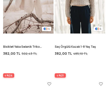
4
4
Bisiklet Yaka Selanik Triko
Saç Örgülü Kazak 1-8 Yaş Taş
Kazak 2-8 Yaş Ekru
382,00 TL
382,00 TL
502,43 TL
485,10 TL
%24
%21