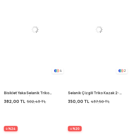
4
2
Bisiklet Yaka Selanik Triko
Selanik Çizgili Triko Kazak 2-8
Kazak 2-8 Yaş İndigo Mavi
Yaş Antrasit
382,00 TL
350,00 TL
502,43 TL
437,50 TL
%24
%20