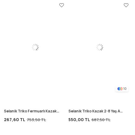
10
Selanik Triko Fermuarlı Kazak
Selanik Triko Kazak 2-8 Yaş A
2-11 Yaş Mavi
Gri
267,60 TL
550,00 TL
753,50 TL
687,50 TL