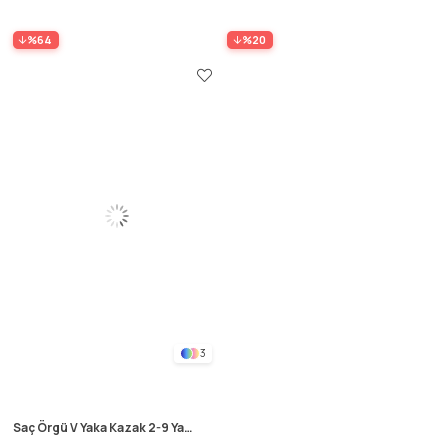
%64
%20
3
Saç Örgü V Yaka Kazak 2-9 Yaş
Lacivert