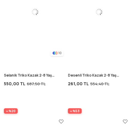
10
Selanik Triko Kazak 2-8 Yaş
Desenli Triko Kazak 2-8 Yaş
Petrol
Vizon
550,00 TL
261,00 TL
687,50 TL
554,40 TL
%20
%53