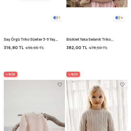
1
4
Saş Örgü Triko Süeter 3-9 Yaş
Bisiklet Yaka Selanik Triko
Bej
Kazak 2-8 Yaş Vizon
316,80 TL
382,00 TL
496,65 TL
478,50 TL
%36
%20