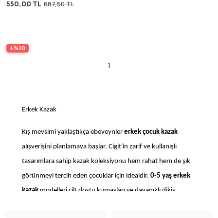
550,00 TL
687,50 TL
%20
1
Erkek Kazak
Kış mevsimi yaklaştıkça ebeveynler
erkek çocuk kazak
alışverişini planlamaya başlar. Cigit'in zarif ve kullanışlı
tasarımlara sahip kazak koleksiyonu hem rahat hem de şık
görünmeyi tercih eden çocuklar için idealdir.
0-5 yaş erkek
kazak
modelleri cilt dostu kumaşları ve dayanıklı dikiş
teknikleriyle fark yaratır. Özellikle kış aylarında çocuklarınızı