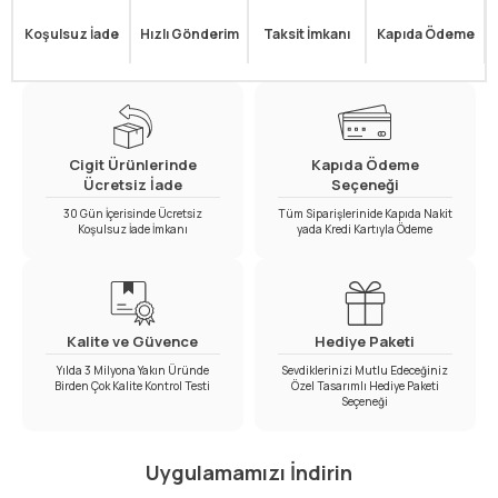
Koşulsuz İade
Hızlı Gönderim
Taksit İmkanı
Kapıda Ödeme
Cigit Ürünlerinde
Kapıda Ödeme
Ücretsiz İade
Seçeneği
30 Gün İçerisinde Ücretsiz
Tüm Siparişlerinide Kapıda Nakit
Koşulsuz İade İmkanı
yada Kredi Kartıyla Ödeme
Kalite ve Güvence
Hediye Paketi
Yılda 3 Milyona Yakın Üründe
Sevdiklerinizi Mutlu Edeceğiniz
Birden Çok Kalite Kontrol Testi
Özel Tasarımlı Hediye Paketi
Seçeneği
Uygulamamızı İndirin