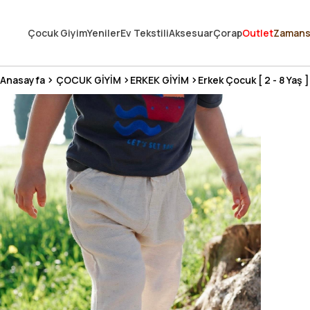
250.000'DEN FAZLA DEĞERLENDİRMEDE 5 ÜZERİNDEN 4.8 PUAN ALDI ⭐
Çocuk Giyim
Yeniler
Ev Tekstili
Aksesuar
Çorap
Outlet
Zamans
3 MİLYONDAN FAZLA MUTLU MÜŞTERİ ❤️ 10 MİLYON ÜRÜN
Anasayfa
ÇOCUK GİYİM
ERKEK GİYİM
Erkek Çocuk [ 2 - 8 Yaş ]