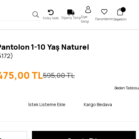
Üye
Sipariş Takip
Kolay İade
Favorilerim
Sepetim
Girişi
antolon 1-10 Yaş Naturel
5172)
475,00 TL
595,00 TL
Beden Tablosu
İstek Listeme Ekle
Kargo Bedava