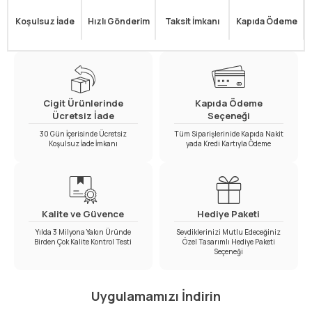
Koşulsuz İade
Hızlı Gönderim
Taksit İmkanı
Kapıda Ödeme
Cigit Ürünlerinde
Kapıda Ödeme
Ücretsiz İade
Seçeneği
30 Gün İçerisinde Ücretsiz
Tüm Siparişlerinide Kapıda Nakit
Koşulsuz İade İmkanı
yada Kredi Kartıyla Ödeme
Kalite ve Güvence
Hediye Paketi
Yılda 3 Milyona Yakın Üründe
Sevdiklerinizi Mutlu Edeceğiniz
Birden Çok Kalite Kontrol Testi
Özel Tasarımlı Hediye Paketi
Seçeneği
Uygulamamızı İndirin