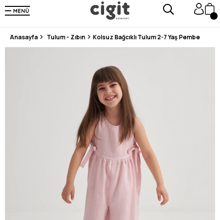
250.000'DEN FAZLA DEĞERLENDİRMEDE 5 ÜZERİNDEN 4.8 PUAN ALDI ⭐⭐⭐⭐⭐
3 MİLYONDAN FAZLA MUTLU MÜŞTERİ ❤️ 10 MİLYON ÜRÜN
Anasayfa
Tulum - Zıbın
Kolsuz Bağcıklı Tulum 2-7 Yaş Pembe