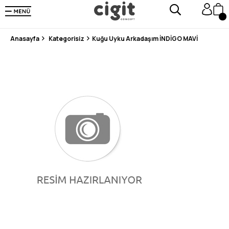
250.000'DEN FAZLA DEĞERLENDİRMEDE 5 ÜZERİNDEN 4.8 PUAN ALDI ⭐⭐⭐⭐⭐
3 MİLYONDAN FAZLA MUTLU MÜŞTERİ ❤️ 10 MİLYON ÜRÜN
Anasayfa
Kategorisiz
Kuğu Uyku Arkadaşım İNDİGO MAVİ