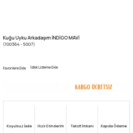
Kuğu Uyku Arkadaşım İNDİGO MAVİ
(100364 - 5007)
İstek Listeme Ekle
Favorilere Ekle
Koşulsuz İade
Hızlı Gönderim
Taksit İmkanı
Kapıda Ödeme