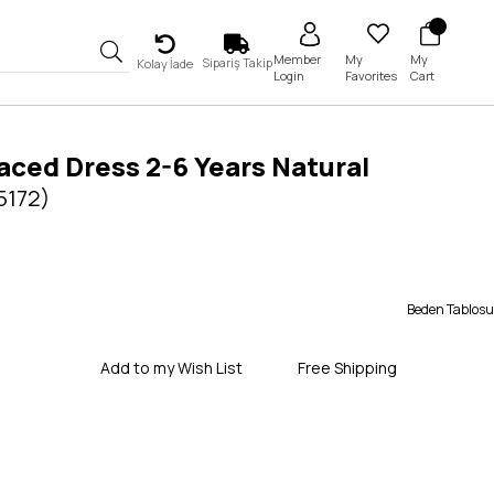
My
My
Member
Sipariş Takip
Kolay İade
Favorites
Cart
Login
aced Dress 2-6 Years Natural
5172)
Beden Tablosu
Add to my Wish List
Free Shipping