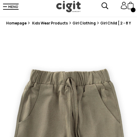
En Uygun Fiyat Garantisi !
300₺ ve Üzeri Alışverişlerde Kargo Ücretsiz !
Koşulsuz Şartsız İade İmkanı
Homepage
Kıds Wear Products
Girl Clothing
Girl Child [ 2 - 8 Year