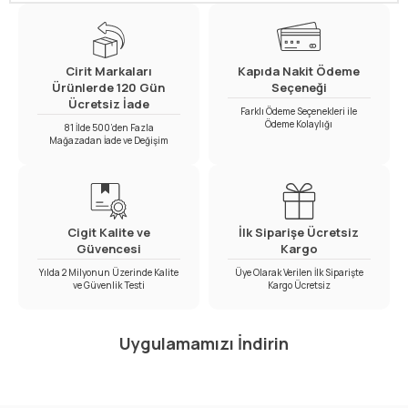
Cirit Markaları
Kapıda Nakit Ödeme
Ürünlerde 120 Gün
Seçeneği
Ücretsiz İade
Farklı Ödeme Seçenekleri ile
Ödeme Kolaylığı
81 İlde 500’den Fazla
Mağazadan İade ve Değişim
Cigit Kalite ve
İlk Siparişe Ücretsiz
Güvencesi
Kargo
Yılda 2 Milyonun Üzerinde Kalite
Üye Olarak Verilen İlk Siparişte
ve Güvenlik Testi
Kargo Ücretsiz
Uygulamamızı İndirin