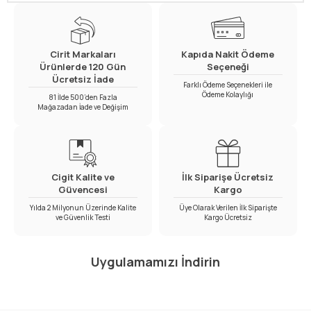
Cirit Markaları
Kapıda Nakit Ödeme
Ürünlerde 120 Gün
Seçeneği
Ücretsiz İade
Farklı Ödeme Seçenekleri ile
Ödeme Kolaylığı
81 İlde 500’den Fazla
Mağazadan İade ve Değişim
Cigit Kalite ve
İlk Siparişe Ücretsiz
Güvencesi
Kargo
Yılda 2 Milyonun Üzerinde Kalite
Üye Olarak Verilen İlk Siparişte
ve Güvenlik Testi
Kargo Ücretsiz
Uygulamamızı İndirin