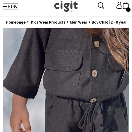
En Uygun Fiyat Garantisi !
300₺ ve Üzeri Alışverişlerde Kargo Ücretsiz !
Koşulsuz Şartsız İade İmkanı
Homepage
Kıds Wear Products
Men Wear
Boy Child [2 - 8 years]