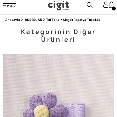
250.000'DEN FAZLA DEĞERLENDİRMEDE 5 ÜZERİNDEN 4.8 PUAN ALDI ⭐⭐⭐⭐⭐
3 MİLYONDAN FAZLA MUTLU MÜŞTERİ ❤️ 10 MİLYON ÜRÜN
Anasayfa
AKSESUAR
Tel Toka
Maşalı Papatya Toka Lila
Kategorinin Diğer
Ürünleri